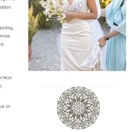
dados
gaday,
 mais
sa
rtejo
e,
LE CULT
ASSESSORIA
ve in