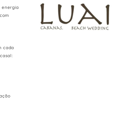
a energia
 com
m cada
casal:
nação