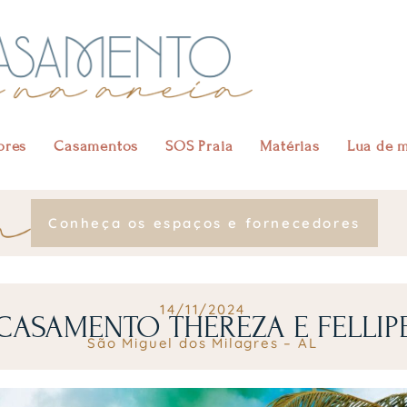
ores
Casamentos
SOS Praia
Matérias
Lua de 
Conheça os espaços e fornecedores
14/11/2024
CASAMENTO THEREZA E FELLIP
São Miguel dos Milagres – AL