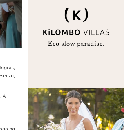
VILLAS
lagres,
eserva,
. A
logo na